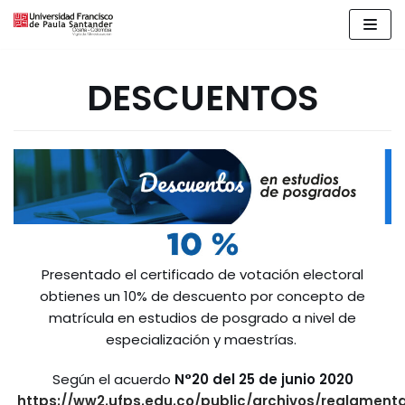
Saltar
al
contenido
DESCUENTOS
Presentado el certificado de votación electoral
obtienes un 10% de descuento por concepto de
matrícula en estudios de posgrado a nivel de
especialización y maestrías.
Según el acuerdo
N°20 del 25 de junio 2020
https://ww2.ufps.edu.co/public/archivos/reglamen